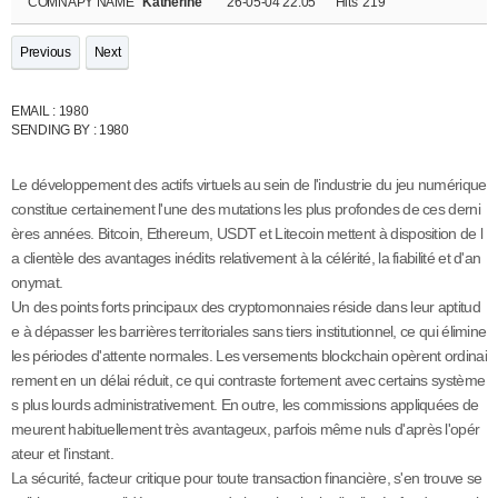
COMNAPY NAME
Katherine
26-05-04 22:05
Hits
219
Previous
Next
EMAIL : 1980
SENDING BY : 1980
Le développement des actifs virtuels au sein de l'industrie du jeu numérique
constitue certainement l'une des mutations les plus profondes de ces derni
ères années. Bitcoin, Ethereum, USDT et Litecoin mettent à disposition de l
a clientèle des avantages inédits relativement à la célérité, la fiabilité et d'an
onymat.
Un des points forts principaux des cryptomonnaies réside dans leur aptitud
e à dépasser les barrières territoriales sans tiers institutionnel, ce qui élimine
les périodes d'attente normales. Les versements blockchain opèrent ordinai
rement en un délai réduit, ce qui contraste fortement avec certains système
s plus lourds administrativement. En outre, les commissions appliquées de
meurent habituellement très avantageux, parfois même nuls d'après l'opér
ateur et l'instant.
La sécurité, facteur critique pour toute transaction financière, s'en trouve se