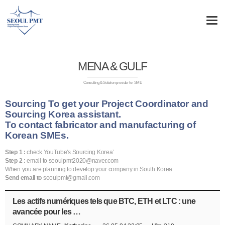
MENA & GULF
Consulting & Solution provider for SME
Sourcing To get your Project Coordinator and
Sourcing Korea assistant.
To contact fabricator and manufacturing of
Korean SMEs.
Step 1 :
check YouTube's Sourcing Korea’
Step 2 :
email to seoulpmt2020@naver.com
When you are planning to develop your company in South Korea
Send email to
seoulpmt@gmali.com
Les actifs numériques tels que BTC, ETH et LTC : une
avancée pour les …