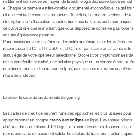
nsiblement consolidée au moyen de la technologie distribuée fondamental
e. Chaque versement est irrévocable, documenté et contrôlable, ce qui four
nit une certitude contre les tromperies. Toutefois, il demeure pertinent de re
ster vigilant de la fluctuation caractéristique aux tarifs des actifs numériques,
ce qui veut dire que le montant que vous déposez ne conserve pas forcém
ent une équivalence pérenne.
Pour maximiser votre expérience des actifs numériques sur les opérateurs
reconnaissant BTC, ETH, USDT et LTC, initier par s'assurer la fiabilité et le
statut légal de votre opérateur sélectionné. Stockez vos cryptomonnaies da
ns un portefeuille sécurisé, une solution physique ou un service établi, plutôt
que directement sur l'opérateur en ligne, ce qui ajoute un niveau suppléme
ntaire de protection.
Exploiter la carte de crédit en site de gaming
Les cartes de crédit demeurent l'une des approches les plus utilisées pour
approvisionner un compte
casino jeux en ligne
en ligne. L'avantage princip
al réside dans leur disponibilité large : la plupart des clients disposent d' au
moins une carte de paiement valide. Les délais de traitement restent rapide